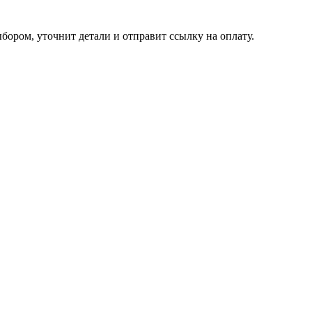
Наш стилист свяжется с вами в ближайшее время, поможет с выбором, уточнит детали и отправит ссылку на оплату.