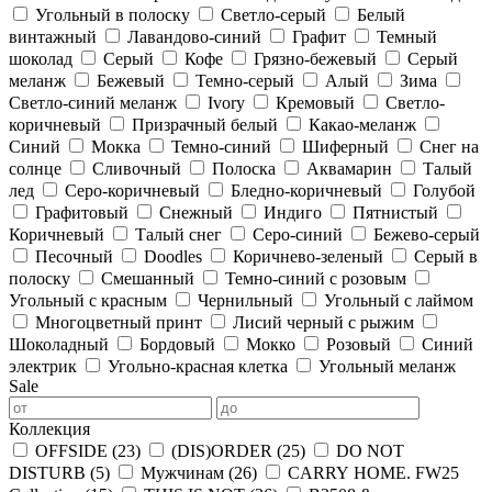
Угольный в полоску
Светло-серый
Белый
винтажный
Лавандово-синий
Графит
Темный
шоколад
Серый
Кофе
Грязно-бежевый
Серый
меланж
Бежевый
Темно-серый
Алый
Зима
Светло-синий меланж
Ivory
Кремовый
Светло-
коричневый
Призрачный белый
Какао-меланж
Синий
Мокка
Темно-синий
Шиферный
Снег на
солнце
Сливочный
Полоска
Аквамарин
Талый
лед
Серо-коричневый
Бледно-коричневый
Голубой
Графитовый
Снежный
Индиго
Пятнистый
Коричневый
Талый снег
Серо-синий
Бежево-серый
Песочный
Doodles
Коричнево-зеленый
Серый в
полоску
Смешанный
Темно-синий с розовым
Угольный с красным
Чернильный
Угольный с лаймом
Многоцветный принт
Лисий черный с рыжим
Шоколадный
Бордовый
Мокко
Розовый
Синий
электрик
Угольно-красная клетка
Угольный меланж
Sale
Коллекция
OFFSIDE
(23)
(DIS)ORDER
(25)
DO NOT
DISTURB
(5)
Мужчинам
(26)
CARRY HOME. FW25