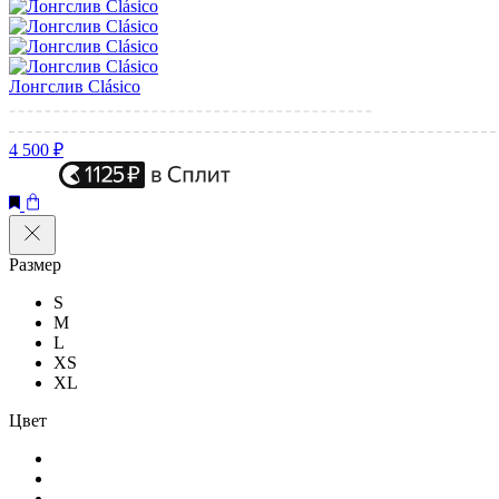
Лонгслив Clásico
4 500 ₽
Размер
S
M
L
XS
XL
Цвет