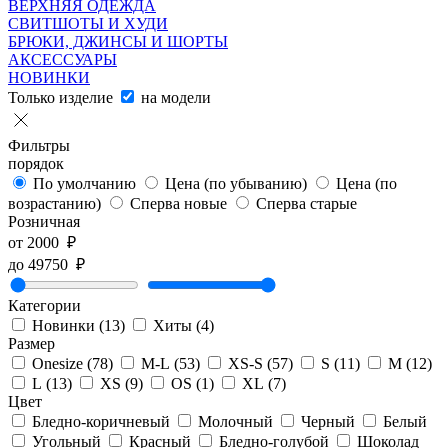
ВЕРХНЯЯ ОДЕЖДА
СВИТШОТЫ И ХУДИ
БРЮКИ, ДЖИНСЫ И ШОРТЫ
АКСЕССУАРЫ
НОВИНКИ
Только изделие
на модели
Фильтры
порядок
По умолчанию
Цена (по убыванию)
Цена (по
возрастанию)
Сперва новые
Сперва старые
Розничная
от
2000
₽
до
49750
₽
Категории
Новинки
(13)
Хиты
(4)
Размер
Onesize
(78)
M-L
(53)
XS-S
(57)
S
(11)
M
(12)
L
(13)
XS
(9)
OS
(1)
XL
(7)
Цвет
Бледно-коричневый
Молочный
Черный
Белый
Угольный
Красный
Бледно-голубой
Шоколад