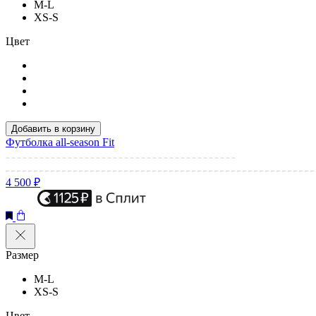
M-L
XS-S
Цвет
Добавить в корзину
Футболка all-season Fit
4 500 ₽
Размер
M-L
XS-S
Цвет