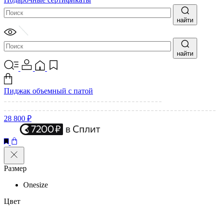
найти
найти
Пиджак объемный с патой
28 800 ₽
Размер
Onesize
Цвет