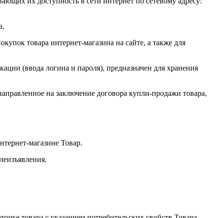
ающих их доступность в сети интернет по сетевому адресу:
а.
купок товара интернет-магазина на сайте, а также для
кации (ввода логина и пароля), предназначен для хранения
.
 направленное на заключение договора купли-продажи товара,
интернет-магазине Товар.
леизъявления.
точке товара с указанием потребительских свойств Товара.