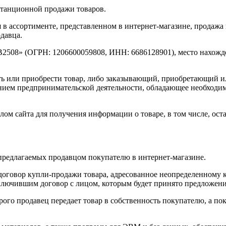
истанционной продажи товаров.
лия в ассортименте, представленном в интернет-магазине, прода
давца.
2508» (ОГРН: 1206600059808, ИНН: 6686128901), место нахожден
зать или приобрести товар, либо заказывающий, приобретающий
ением предпринимательской деятельности, обладающее необход
алом сайта для получения информации о товаре, в том числе, о
 предлагаемых продавцом покупателю в интернет-магазине.
 договор купли-продажи товара, адресованное неопределенному к
аключившим договор с лицом, которым будет принято предложени
рого продавец передает товар в собственность покупателю, а пок