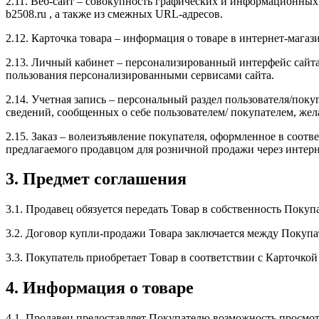
2.11. Веб-сайт – совокупность графических и информационных 
b2508.ru , а также из смежных URL-адресов.
2.12. Карточка товара – информация о товаре в интернет-магази
2.13. Личный кабинет – персонализированный интерфейс сайта 
пользования персонализированными сервисами сайта.
2.14. Учетная запись – персональный раздел пользователя/поку
сведений, сообщенных о себе пользователем/ покупателем, же
2.15. Заказ – волеизъявление покупателя, оформленное в соот
предлагаемого продавцом для розничной продажи через интерн
3. Предмет соглашения
3.1. Продавец обязуется передать Товар в собственность Покуп
3.2. Договор купли-продажи Товара заключается между Покупа
3.3. Покупатель приобретает Товар в соответствии с Карточко
4. Информация о товаре
4.1. Продавец предоставляет Покупателю возможность просмотр