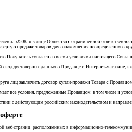
имени: b2508.ru в лице Общества с ограниченной ответственно
ерту о продаже товаров для ознакомления неопределенного кр
, что Покупатель согласен со всеми условиями настоящего Соглаш
ой свод достоверных данных о Продавце и Интернет-магазине, в
круга лиц заключить договор купли-продажи Товара с Продавцом
имает все условия, предложенные Продавцом, в том числе и усл
ствии с действующим российским законодательством и направле
 оферте
обой веб-страниц, расположенных в информационно-телекоммуник