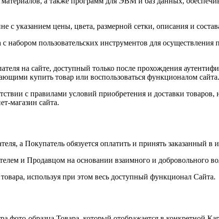
материалов, а также программ для ЭВМ и баз данных, обеспечив
не с указанием цены, цвета, размерной сетки, описания и состав
с набором пользовательских инструментов для осуществления по
пателя на сайте, доступный только после прохождения аутентифи
лающими купить товар или воспользоваться функционалом сайта
ветствии с правилами условий приобретения и доставки товаров,
ет-магазин сайта.
ателя, а Покупатель обязуется оплатить и принять заказанный в 
телем и Продавцом на основании взаимного и добровольного во
й товара, используя при этом весь доступный функционал Сайта.
а фото-образца Товара, который отображается в конкретной Кар