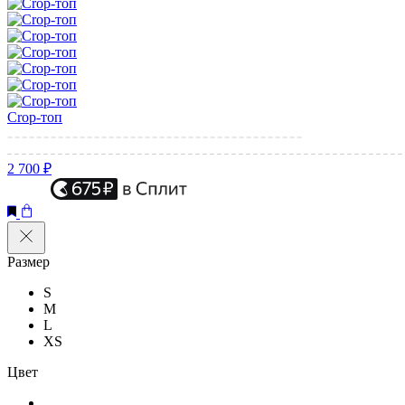
Crop-топ
2 700 ₽
Размер
S
M
L
XS
Цвет