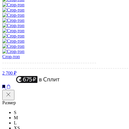
Crop-топ
2 700 ₽
Размер
S
M
L
XS