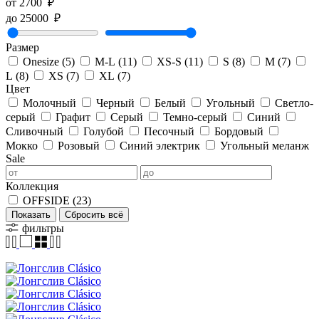
от
2700
₽
до
25000
₽
Размер
Onesize
(5)
M-L
(11)
XS-S
(11)
S
(8)
M
(7)
L
(8)
XS
(7)
XL
(7)
Цвет
Молочный
Черный
Белый
Угольный
Светло-
серый
Графит
Серый
Темно-серый
Синий
Сливочный
Голубой
Песочный
Бордовый
Мокко
Розовый
Синий электрик
Угольный меланж
Sale
Коллекция
OFFSIDE
(23)
Показать
фильтры