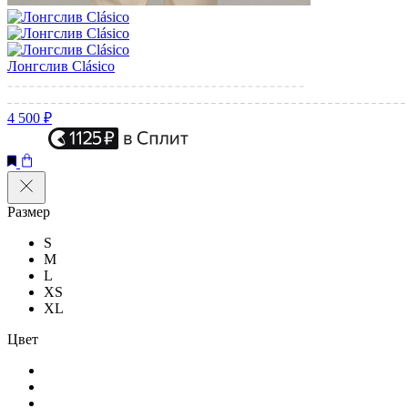
Лонгслив Clásico
4 500 ₽
Размер
S
M
L
XS
XL
Цвет