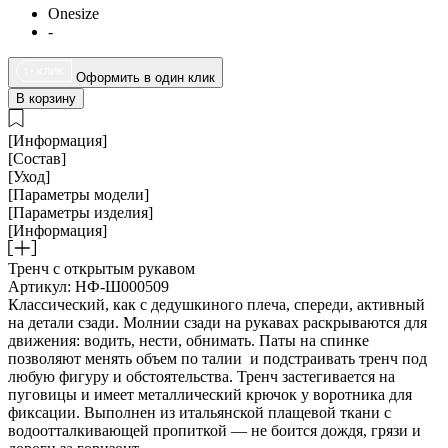
Onesize
-
Оформить в один клик
В корзину
[Информация]
[Состав]
[Уход]
[Параметры модели]
[Параметры изделия]
[Информация]
Тренч с открытым рукавом
Артикул: НФ-Ш000509
Классический, как с дедушкиного плеча, спереди, активный
на детали сзади. Молнии сзади на рукавах раскрываются для
движения: водить, нести, обнимать. Паты на спинке
позволяют менять объем по талии и подстраивать тренч под
любую фигуру и обстоятельства. Тренч застегивается на
пуговицы и имеет металлический крючок у воротника для
фиксации. Выполнен из итальянской плащевой ткани с
водоотталкивающей пропиткой — не боится дождя, грязи и