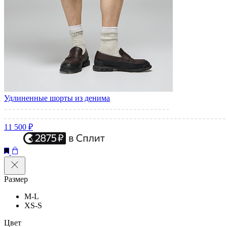
Удлиненные шорты из денима
11 500 ₽
Размер
M-L
XS-S
Цвет