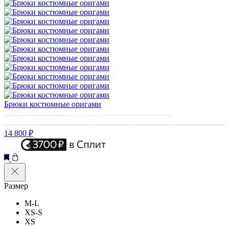
Брюки костюмные оригами
14 800 ₽
Размер
M-L
XS-S
XS