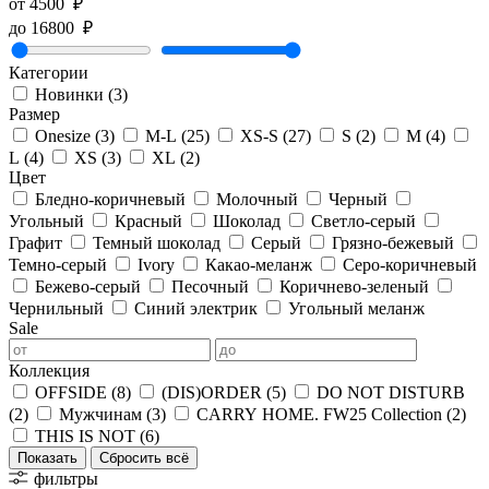
от
4500
₽
до
16800
₽
Категории
Новинки
(3)
Размер
Onesize
(3)
M-L
(25)
XS-S
(27)
S
(2)
M
(4)
L
(4)
XS
(3)
XL
(2)
Цвет
Бледно-коричневый
Молочный
Черный
Угольный
Красный
Шоколад
Светло-серый
Графит
Темный шоколад
Серый
Грязно-бежевый
Темно-серый
Ivory
Какао-меланж
Серо-коричневый
Бежево-серый
Песочный
Коричнево-зеленый
Чернильный
Синий электрик
Угольный меланж
Sale
Коллекция
OFFSIDE
(8)
(DIS)ORDER
(5)
DO NOT DISTURB
(2)
Мужчинам
(3)
CARRY HOME. FW25 Collection
(2)
THIS IS NOT
(6)
Показать
фильтры