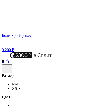
Боди Sports jersey
9 200 ₽
Размер
M-L
XS-S
Цвет