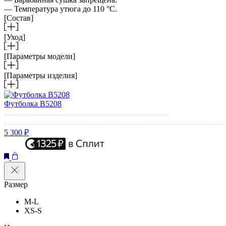
— Температура утюга до 110 °C.
[Состав]
[Уход]
[Параметры модели]
[Параметры изделия]
Футболка B5208
5 300 ₽
Размер
M-L
XS-S