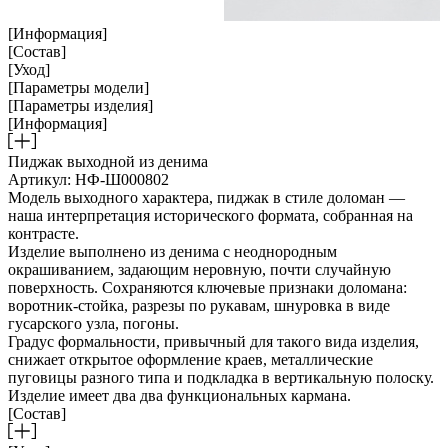
[Информация]
[Состав]
[Уход]
[Параметры модели]
[Параметры изделия]
[Информация]
Пиджак выходной из денима
Артикул: НФ-Ш000802
Модель выходного характера, пиджак в стиле доломан —
наша интерпретация исторического формата, собранная на
контрасте.
Изделие выполнено из денима с неоднородным
окрашиванием, задающим неровную, почти случайную
поверхность. Сохраняются ключевые признаки доломана:
воротник-стойка, разрезы по рукавам, шнуровка в виде
гусарского узла, погоны.
Градус формальности, привычный для такого вида изделия,
снижает открытое оформление краев, металлические
пуговицы разного типа и подкладка в вертикальную полоску.
Изделие имеет два два функциональных кармана.
[Состав]