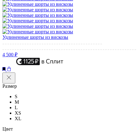
Удлиненные шорты из вискозы
4 500 ₽
Размер
S
M
L
XS
XL
Цвет