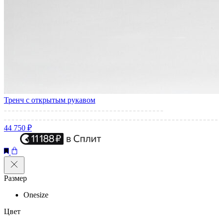
Тренч с открытым рукавом
44 750 ₽
Размер
Onesize
Цвет