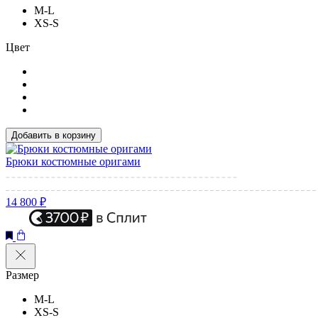
M-L
XS-S
Цвет
Добавить в корзину
Брюки костюмные оригами
14 800 ₽
Размер
M-L
XS-S