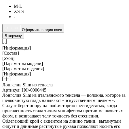
M-L
XS-S
-
Оформить в один клик
В корзину
[Информация]
[Состав]
[Уход]
[Параметры модели]
[Параметры изделия]
[Информация]
Лонгслив Slim из тенсела
Артикул: НФ-0000445
Лонгслив Slim из итальянского тенсела — волокна, которое за
шелковистую гладь называют «искусственным шелком».
Силуэт берет опору на mod-историю шестидесятых, когда
приталенность стала тихим манифестом против мешковатых
форм, и возвращает телу точность без стеснения.
Облегающий крой с акцентом на линию талии, вытянутый
силуэт и длинные растянутые рукава позволяют носить его