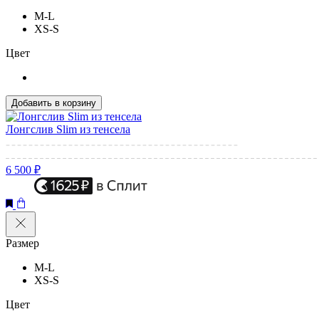
M-L
XS-S
Цвет
Добавить в корзину
Лонгслив Slim из тенсела
6 500 ₽
Размер
M-L
XS-S
Цвет