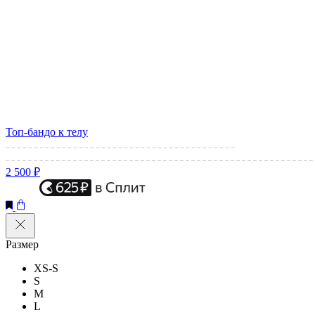
Топ-бандо к телу
2 500 ₽
Размер
XS-S
S
M
L