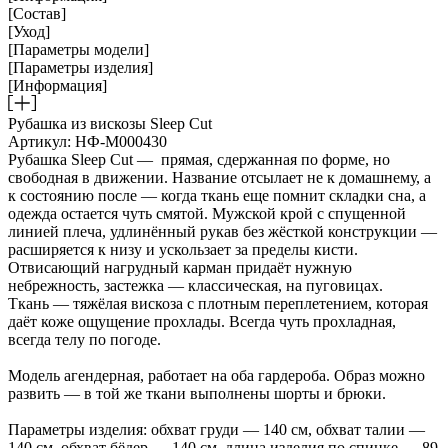
[Состав]
[Уход]
[Параметры модели]
[Параметры изделия]
[Информация]
Рубашка из вискозы Sleep Cut
Артикул: НФ-М000430
Рубашка Sleep Cut — прямая, сдержанная по форме, но
свободная в движении. Название отсылает не к домашнему, а
к состоянию после — когда ткань еще помнит складки сна, а
одежда остается чуть смятой. Мужской крой с спущенной
линией плеча, удлинённый рукав без жёсткой конструкции —
расширяется к низу и ускользает за пределы кисти.
Отвисающий нагрудный карман придаёт нужную
небрежность, застежка — классическая, на пуговицах.
Ткань — тяжёлая вискоза с плотным переплетением, которая
даёт коже ощущение прохлады. Всегда чуть прохладная,
всегда телу по погоде.
Модель агендерная, работает на оба гардероба. Образ можно
развить — в той же ткани выполнены шорты и брюки.
Параметры изделия: обхват груди — 140 см, обхват талии —
140 см, обхват бёдер — 140 см, длина изделия по спинке — 89