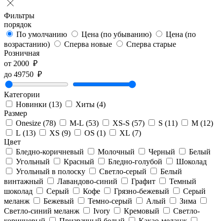
Фильтры
порядок
По умолчанию
Цена (по убыванию)
Цена (по
возрастанию)
Сперва новые
Сперва старые
Розничная
от
2000
₽
до
49750
₽
Категории
Новинки
(13)
Хиты
(4)
Размер
Onesize
(78)
M-L
(53)
XS-S
(57)
S
(11)
M
(12)
L
(13)
XS
(9)
OS
(1)
XL
(7)
Цвет
Бледно-коричневый
Молочный
Черный
Белый
Угольный
Красный
Бледно-голубой
Шоколад
Угольный в полоску
Светло-серый
Белый
винтажный
Лавандово-синий
Графит
Темный
шоколад
Серый
Кофе
Грязно-бежевый
Серый
меланж
Бежевый
Темно-серый
Алый
Зима
Светло-синий меланж
Ivory
Кремовый
Светло-
коричневый
Призрачный белый
Какао-меланж