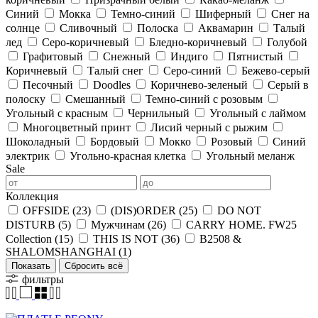
Синий
Мокка
Темно-синий
Шиферный
Снег на
солнце
Сливочный
Полоска
Аквамарин
Талый
лед
Серо-коричневый
Бледно-коричневый
Голубой
Графитовый
Снежный
Индиго
Пятнистый
Коричневый
Талый снег
Серо-синий
Бежево-серый
Песочный
Doodles
Коричнево-зеленый
Серый в
полоску
Смешанный
Темно-синий с розовым
Угольный с красным
Чернильный
Угольный с лаймом
Многоцветный принт
Лисий черный с рыжим
Шоколадный
Бордовый
Мокко
Розовый
Синий
электрик
Угольно-красная клетка
Угольный меланж
Sale
Коллекция
OFFSIDE
(23)
(DIS)ORDER
(25)
DO NOT
DISTURB
(5)
Мужчинам
(26)
CARRY HOME. FW25
Collection
(15)
THIS IS NOT
(36)
B2508 &
SHALOMSHANGHAI
(1)
Показать
фильтры