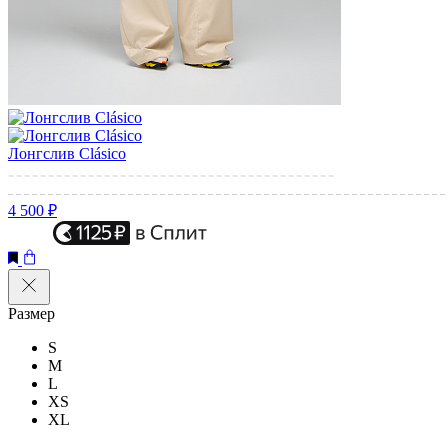
Лонгслив Clásico
4 500 ₽
Размер
S
M
L
XS
XL